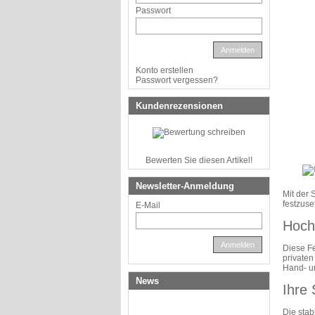
Passwort
Anmelden
Konto erstellen
Passwort vergessen?
Kundenrezensionen
Bewerten Sie diesen Artikel!
Newsletter-Anmeldung
Mit der 
festzuse
E-Mail
Hochw
Anmelden
Diese Fe
privaten
Hand- un
News
Ihre
Die sta