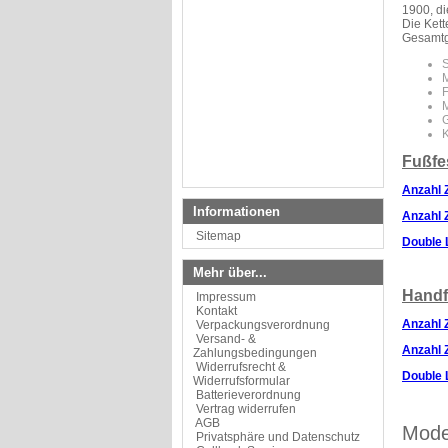
1900, di
Die Kett
Gesamtg
M
F
G
K
Fußfe
Anzahl 
Informationen
Anzahl 
Sitemap
Double 
Mehr über...
Handf
Impressum
Kontakt
Anzahl 
Verpackungsverordnung
Versand- &
Anzahl 
Zahlungsbedingungen
Widerrufsrecht &
Double 
Widerrufsformular
Batterieverordnung
Vertrag widerrufen
AGB
Mode
Privatsphäre und Datenschutz