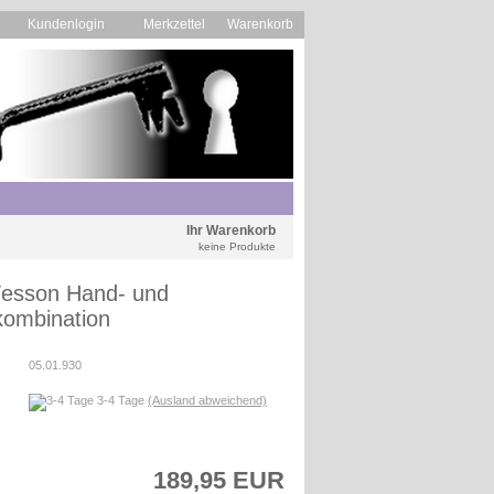
Kundenlogin
Merkzettel
Warenkorb
Ihr Warenkorb
keine Produkte
esson Hand- und
kombination
05.01.930
3-4 Tage
(Ausland abweichend)
189,95 EUR