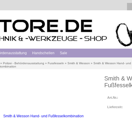
hördenausstattung
Handschellen
Sale
»
Polizei - Behördenausstattung
»
Fussfesseln
»
Smith & Wesson
»
Smith & Wesson Hand- und
kombination
Smith & W
Fußfessel
Art.Nr.:
Lieferzeit: