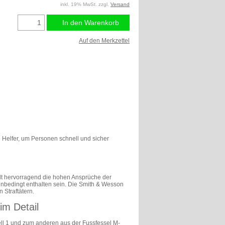
inkl. 19% MwSt. zzgl.
Versand
In den Warenkorb
Auf den Merkzettel
 Helfer, um Personen schnell und sicher
üllt hervorragend die hohen Ansprüche der
unbedingt enthalten sein. Die Smith & Wesson
 Straftätern.
im Detail
ll 1 und zum anderen aus der Fussfessel M-