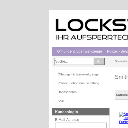
Öffnungs- & Sperrwerkzeuge
Polizei - Be
Go
Startseite
Öffnungs- & Sperrwerkzeuge
Smit
Polizei - Behördenausstattung
Handschellen
Sortier
Sale
Kundenlogin
E-Mail-Adresse