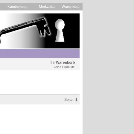
Kundenlogin
Merkzettel
Warenkorb
Ihr Warenkorb
keine Produkte
Seite:
1