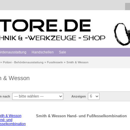
hördenausstattung
Handschellen
Sale
»
Polizei - Behördenausstattung
»
Fussfesseln
»
Smith & Wesson
h & Wesson
en nach
Anzeigen
Smith & Wesson Hand- und Fußfesselkombination