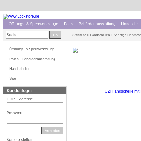
Öffnungs- & Sperrwerkzeuge
Polizei - Behördenausstattung
Handschel
Go
Startseite
»
Handschellen
»
Sonstige Handfess
Öffnungs- & Sperrwerkzeuge
Polizei - Behördenausstattung
Handschellen
Sale
Kundenlogin
E-Mail-Adresse
Passwort
Anmelden
Konto erstellen