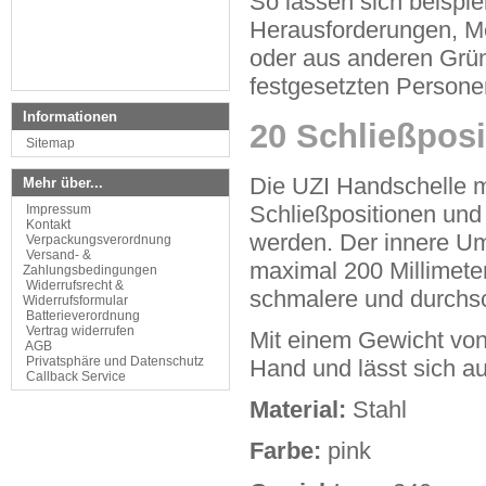
So lassen sich beispi
Herausforderungen, Me
oder aus anderen Grün
festgesetzten Persone
Informationen
20 Schließposi
Sitemap
Die UZI Handschelle mi
Mehr über...
Schließpositionen und
Impressum
Kontakt
werden. Der innere Um
Verpackungsverordnung
Versand- &
maximal 200 Millimeter
Zahlungsbedingungen
Widerrufsrecht &
schmalere und durchsc
Widerrufsformular
Batterieverordnung
Vertrag widerrufen
Mit einem Gewicht von 
AGB
Privatsphäre und Datenschutz
Hand und lässt sich a
Callback Service
Material:
Stahl
Farbe:
pink