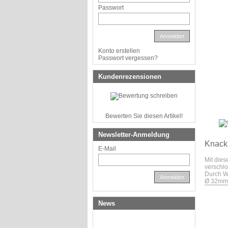
Passwort
Anmelden
Konto erstellen
Passwort vergessen?
Kundenrezensionen
Bewerten Sie diesen Artikel!
Newsletter-Anmeldung
Knackr
E-Mail
Mit dies
verschl
Durch We
Anmelden
Ø 32mm
News