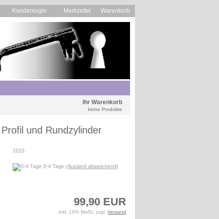
Kundenlogin
Merkzettel
Warenkorb
Ihr Warenkorb
keine Produkte
Profil und Rundzylinder
1015
3-4 Tage
(Ausland abweichend)
99,90 EUR
inkl. 19% MwSt. zzgl.
Versand