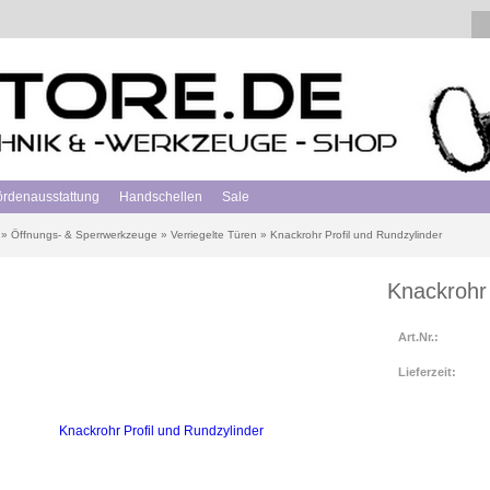
hördenausstattung
Handschellen
Sale
»
Öffnungs- & Sperrwerkzeuge
»
Verriegelte Türen
»
Knackrohr Profil und Rundzylinder
Knackrohr 
Art.Nr.:
Lieferzeit: