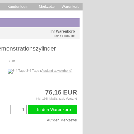
Kundenlogin
Merkzettel
Warenkorb
Ihr Warenkorb
keine Produkte
monstrationszylinder
3318
3-4 Tage
(Ausland abweichend)
76,16 EUR
inkl. 19% MwSt. zzgl.
Versand
In den Warenkorb
Auf den Merkzettel