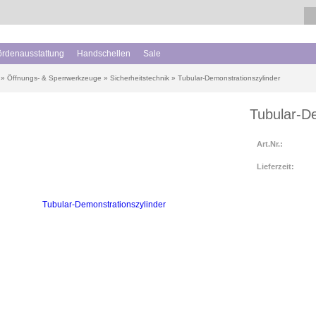
hördenausstattung
Handschellen
Sale
»
Öffnungs- & Sperrwerkzeuge
»
Sicherheitstechnik
»
Tubular-Demonstrationszylinder
Tubular-De
Art.Nr.:
Lieferzeit: