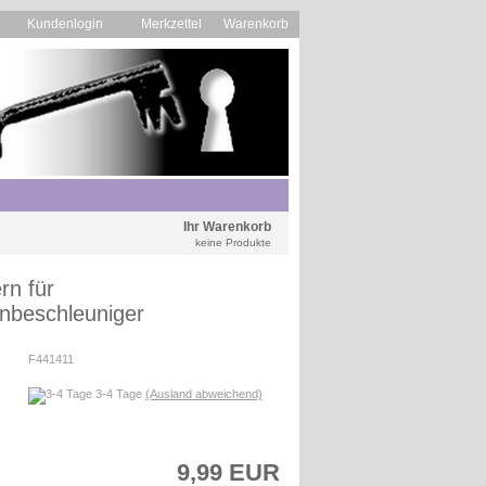
Kundenlogin
Merkzettel
Warenkorb
Ihr Warenkorb
keine Produkte
rn für
rnbeschleuniger
F441411
3-4 Tage
(Ausland abweichend)
9,99 EUR