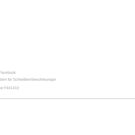
dern für Schließkernbeschleuniger
tikel F441410