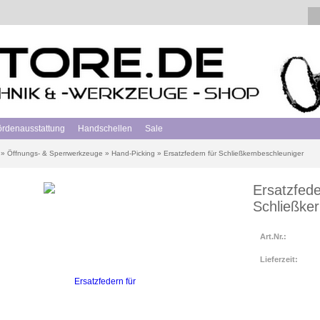
hördenausstattung
Handschellen
Sale
»
Öffnungs- & Sperrwerkzeuge
»
Hand-Picking
»
Ersatzfedern für Schließkernbeschleuniger
Ersatzfede
Schließke
Art.Nr.:
Lieferzeit: