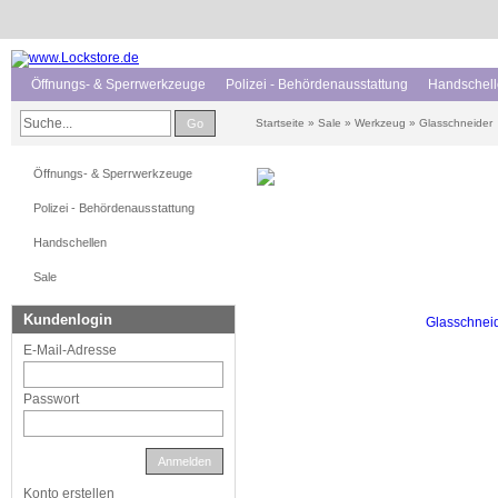
Öffnungs- & Sperrwerkzeuge
Polizei - Behördenausstattung
Handschel
Go
Startseite
»
Sale
»
Werkzeug
»
Glasschneider
Öffnungs- & Sperrwerkzeuge
Polizei - Behördenausstattung
Handschellen
Sale
Kundenlogin
E-Mail-Adresse
Passwort
Anmelden
Konto erstellen