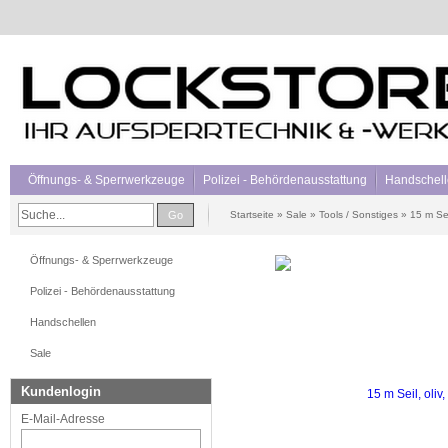
Öffnungs- & Sperrwerkzeuge
Polizei - Behördenausstattung
Handschel
Go
Startseite
»
Sale
»
Tools / Sonstiges
»
15 m Sei
Öffnungs- & Sperrwerkzeuge
Polizei - Behördenausstattung
Handschellen
Sale
Kundenlogin
E-Mail-Adresse